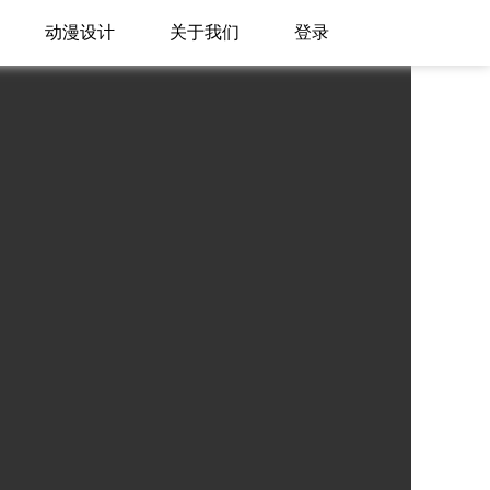
动漫设计
关于我们
登录