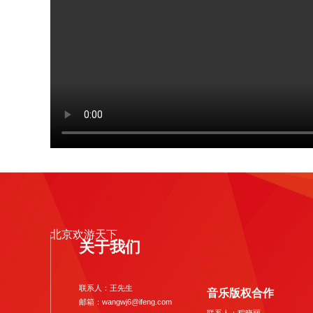
北京欢游天下
关于我们
联系人：王先生
音乐版权合作
邮箱：wangwj6@ifeng.com