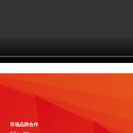
市场品牌合作